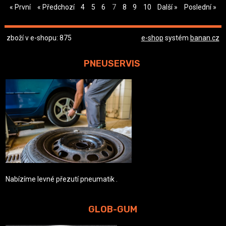
« První
« Předchozí
4
5
6
7
8
9
10
Další »
Poslední »
zboží v e-shopu: 875
e-shop
systém
banan.cz
PNEUSERVIS
Nabízíme levné přezutí pneumatik .
GLOB-GUM