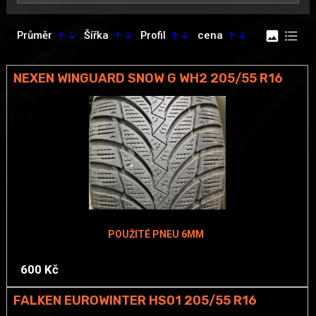
image
format_list_bulleted
Průměr
Šířka
Profil
cena
arrow_upward
arrow_downward
arrow_upward
arrow_downward
arrow_upward
arrow_downward
arrow_upward
arrow_downward
NEXEN WINGUARD SNOW G WH2 205/55 R16
POUŽITÉ PNEU 6MM
600 Kč
FALKEN EUROWINTER HS01 205/55 R16