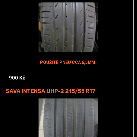
POUŽITÉ PNEU CCA 6,5MM
900 Kč
SAVA INTENSA UHP-2 215/55 R17