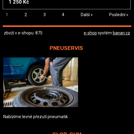
1 250 Kč
1
2
3
4
Další »
Poslední »
zboží v e-shopu: 875
e-shop
systém
banan.cz
PNEUSERVIS
Nabízíme levné přezutí pneumatik .