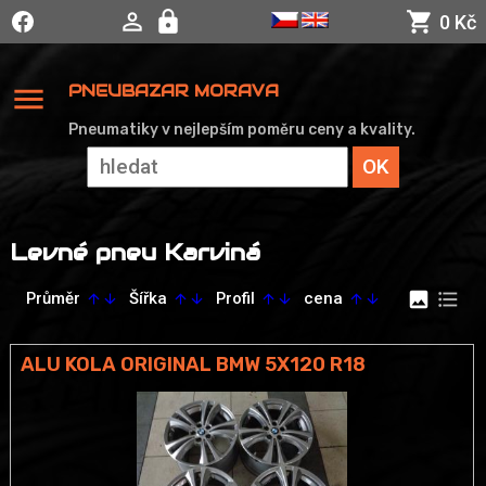
0 Kč
menu
PNEUBAZAR MORAVA
Pneumatiky v nejlepším poměru ceny a kvality.
Levné pneu Karviná
image
format_list_bulleted
Průměr
Šířka
Profil
cena
arrow_upward
arrow_downward
arrow_upward
arrow_downward
arrow_upward
arrow_downward
arrow_upward
arrow_downward
ALU KOLA ORIGINAL BMW 5X120 R18