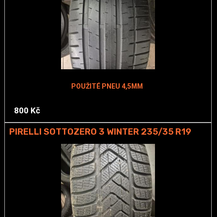
POUŽITÉ PNEU 4,5MM
800 Kč
PIRELLI SOTTOZERO 3 WINTER 235/35 R19