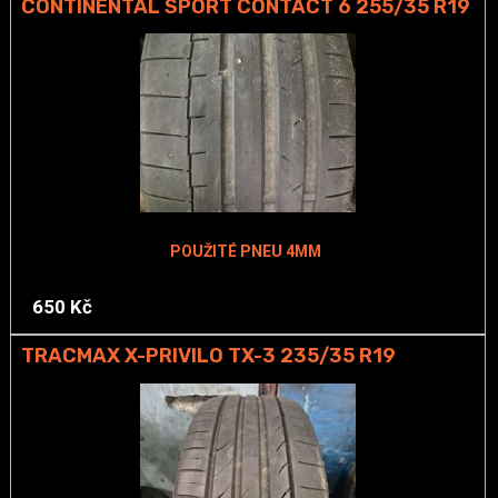
CONTINENTAL SPORT CONTACT 6 255/35 R19
POUŽITÉ PNEU 4MM
650 Kč
TRACMAX X-PRIVILO TX-3 235/35 R19