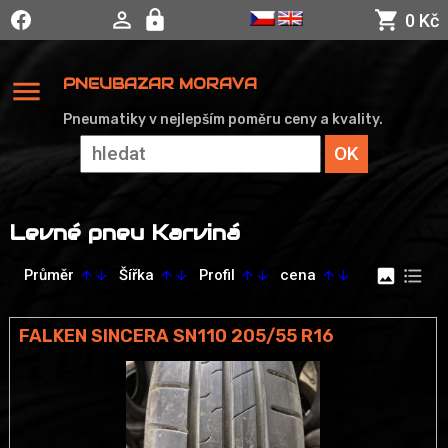
0 Kč
menu
PNEUBAZAR MORAVA
Pneumatiky v nejlepším poměru ceny a kvality.
Levné pneu Karviná
image
format_list_bulleted
Průměr
Šířka
Profil
cena
arrow_upward
arrow_downward
arrow_upward
arrow_downward
arrow_upward
arrow_downward
arrow_upward
arrow_downward
FALKEN SINCERA SN110 205/55 R16