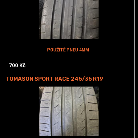
POUŽITÉ PNEU 4MM
700 Kč
TOMASON SPORT RACE 245/35 R19