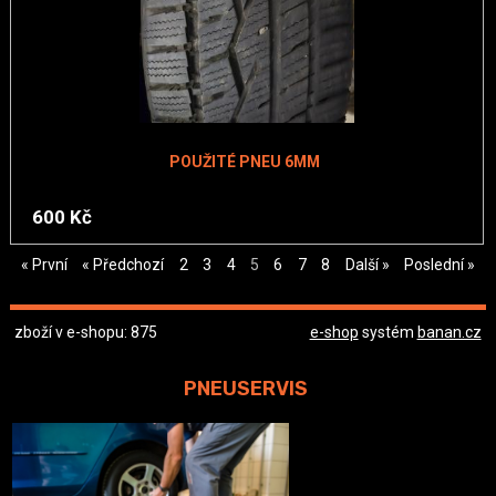
POUŽITÉ PNEU 6MM
600 Kč
« První
« Předchozí
2
3
4
5
6
7
8
Další »
Poslední »
zboží v e-shopu: 875
e-shop
systém
banan.cz
PNEUSERVIS