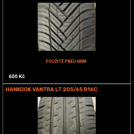
POUŽITÉ PNEU 6MM
600 Kč
HANKOOK VANTRA LT 205/65 R16C