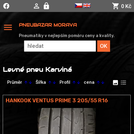
0 Kč
menu
PNEUBAZAR MORAVA
Pneumatiky v nejlepším poměru ceny a kvality.
Levné pneu Karviná
image
format_list_bulleted
Průměr
Šířka
Profil
cena
arrow_upward
arrow_downward
arrow_upward
arrow_downward
arrow_upward
arrow_downward
arrow_upward
arrow_downward
HANKOOK VENTUS PRIME 3 205/55 R16