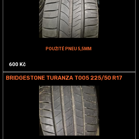
POUŽITÉ PNEU 5,5MM
600 Kč
BRIDGESTONE TURANZA T005 225/50 R17