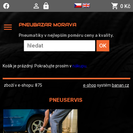
0 Kč
menu
PNEUBAZAR MORAVA
Pneumatiky v nejlepším poměru ceny a kvality.
Košík je prázdný. Pokračujte prosím v
nákupu
.
zboží v e-shopu: 875
e-shop
systém
banan.cz
PNEUSERVIS