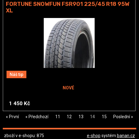
FORTUNE SNOWFUN FSR901 225/45 R18 95W
XL
Náš tip
NOVÉ
1 450 Kč
« První
« Předchozí
11
12
13
14
15
Poslední »
zboží v e-shopu: 875
e-shop
systém
banan.cz