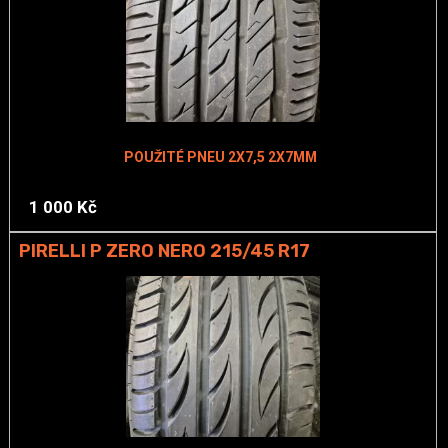
POUŽITÉ PNEU 2X7,5 2X7MM
1 000 Kč
PIRELLI P ZERO NERO 215/45 R17